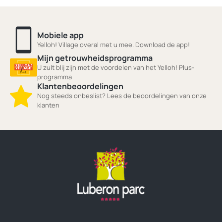
Mobiele app
Yelloh! Village overal met u mee. Download de app!
Mijn getrouwheidsprogramma
U zult blij zijn met de voordelen van het Yelloh! Plus-
programma
Klantenbeoordelingen
Nog steeds onbeslist? Lees de beoordelingen van onze
klanten