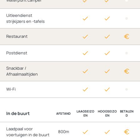
Waterpunt camper
Uitleendienst
strijkijzers en -tafels
Restaurant
Postdienst
Snackbar /
Afhaalmaaltijden
Wi-Fi
LAAGSEIZO
HOOGSEIZO
BETALEN
In de buurt
AFSTAND
EN
EN
D
Laadpaal voor
800m
voertuigen in de buurt