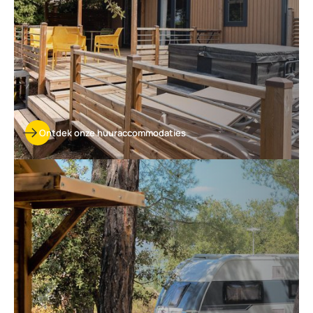
Ontdek onze huuraccommodaties
Ontdek
onze
kampeerplaatsen