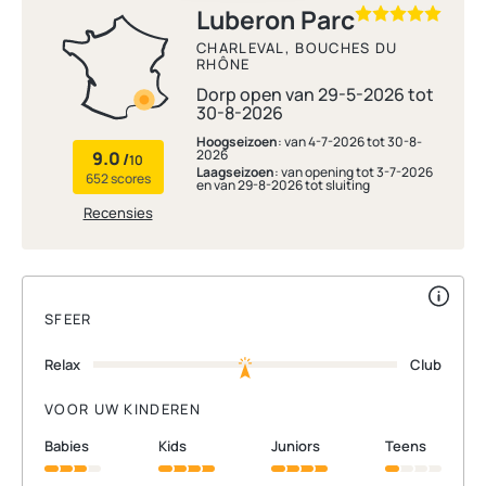
Luberon Parc
CHARLEVAL, BOUCHES DU
RHÔNE
Dorp open van 29-5-2026 tot
30-8-2026
Hoogseizoen
: van 4-7-2026 tot 30-8-
2026
9.0
/
10
Laagseizoen
: van opening tot 3-7-2026
652 scores
en van 29-8-2026 tot sluiting
Recensies
SFEER
Relax
Club
VOOR UW KINDEREN
babies
kids
juniors
teens