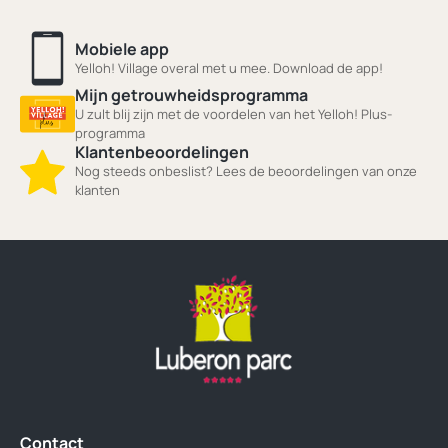
Mobiele app
Yelloh! Village overal met u mee. Download de app!
Mijn getrouwheidsprogramma
U zult blij zijn met de voordelen van het Yelloh! Plus-
programma
Klantenbeoordelingen
Nog steeds onbeslist? Lees de beoordelingen van onze
klanten
Contact