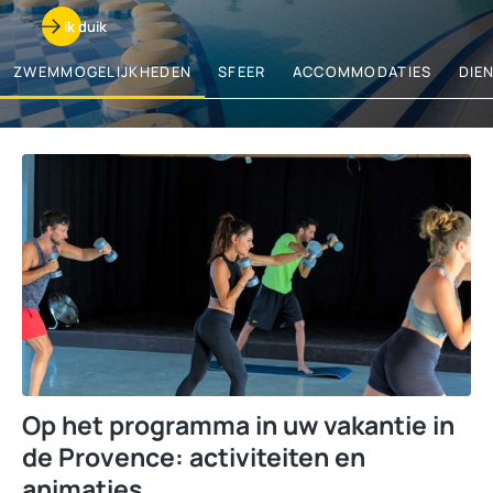
ik duik
ZWEMMOGELIJKHEDEN
SFEER
ACCOMMODATIES
DIE
Op het programma in uw vakantie in
de Provence: activiteiten en
animaties