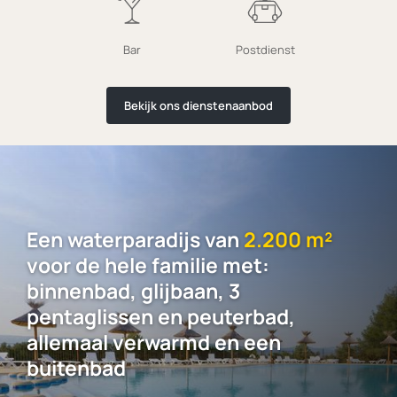
Bar
Postdienst
Bekijk ons dienstenaanbod
Een waterparadijs van
2.200 m²
voor de hele familie met:
binnenbad, glijbaan, 3
pentaglissen en peuterbad,
allemaal verwarmd en een
buitenbad