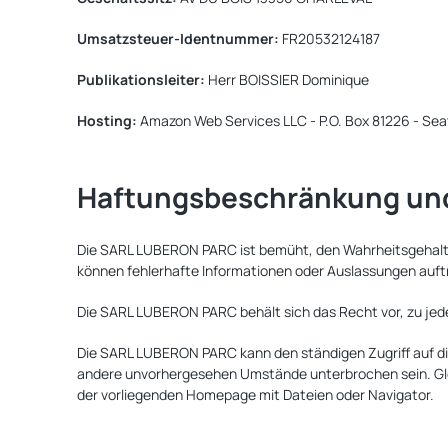
Umsatzsteuer-Identnummer:
FR20532124187
Publikationsleiter:
Herr BOISSIER Dominique
Hosting:
Amazon Web Services LLC - P.O. Box 81226 - Sea
Haftungsbeschränkung und
Die SARL LUBERON PARC ist bemüht, den Wahrheitsgehalt 
können fehlerhafte Informationen oder Auslassungen auftr
Die SARL LUBERON PARC behält sich das Recht vor, zu jede
Die SARL LUBERON PARC kann den ständigen Zugriff auf di
andere unvorhergesehen Umstände unterbrochen sein. Gle
der vorliegenden Homepage mit Dateien oder Navigator.