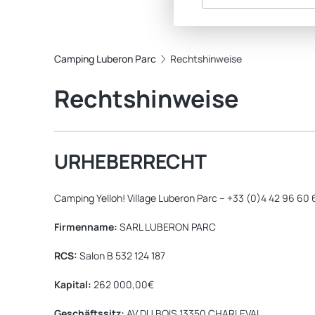
Camping Luberon Parc
Rechtshinweise
Rechtshinweise
URHEBERRECHT
Camping Yelloh! Village Luberon Parc – +33 (0)4 42 96 60 
Firmenname:
SARL LUBERON PARC
RCS:
Salon B 532 124 187
Kapital:
262 000,00€
Geschäftssitz:
AV DU BOIS 13350 CHARLEVAL